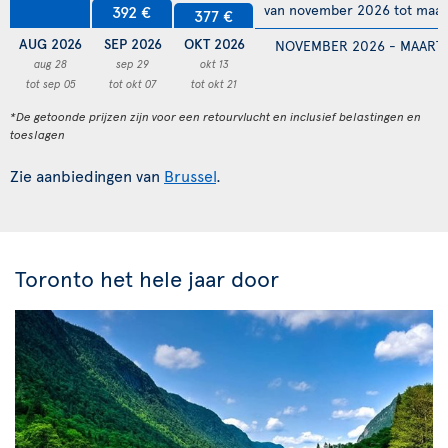
van november 2026 tot maar
392 €
377 €
AUG 2026
SEP 2026
OKT 2026
NOVEMBER 2026 - MAART 
aug 28
sep 29
okt 13
tot sep 05
tot okt 07
tot okt 21
*De getoonde prijzen zijn voor een retourvlucht en inclusief belastingen en
toeslagen
Zie aanbiedingen van
Brussel
.
Toronto het hele jaar door