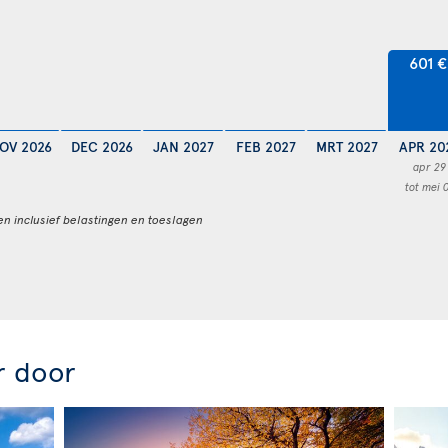
601 €
OV 2026
DEC 2026
JAN 2027
FEB 2027
MRT 2027
APR 20
apr 29
tot mei 
en inclusief belastingen en toeslagen
r door