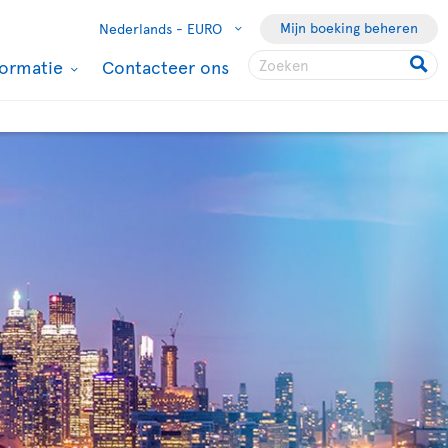
Mijn boeking beheren
Nederlands -
EURO
formatie
Contacteer ons