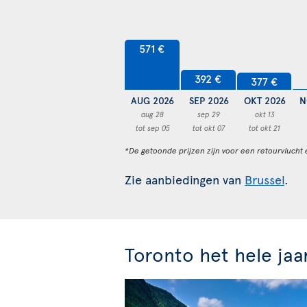
571 €
392 €
377 €
AUG 2026
SEP 2026
OKT 2026
N
aug 28
sep 29
okt 13
tot sep 05
tot okt 07
tot okt 21
*De getoonde prijzen zijn voor een retourvlucht 
Zie aanbiedingen van
Brussel
.
Toronto het hele jaa