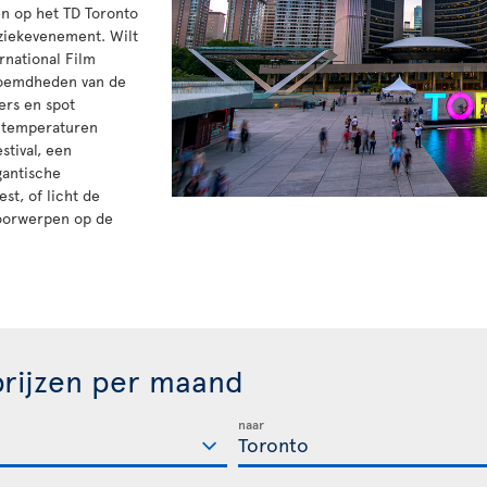
en op het TD Toronto
uziekevenement. Wilt
rnational Film
eroemdheden van de
ers en spot
e temperaturen
stival, een
gantische
est, of licht de
voorwerpen op de
rijzen per maand
naar