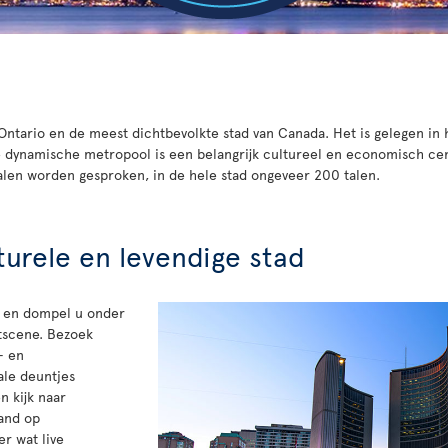
 Ontario en de meest dichtbevolkte stad van Canada. Het is gelegen in
e dynamische metropool is een belangrijk cultureel en economisch c
alen worden gesproken, in de hele stad ongeveer 200 talen.
urele en levendige stad
 en dompel u onder
tscene. Bezoek
- en
ale deuntjes
n kijk naar
land op
er wat live