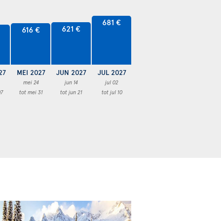
681 €
621 €
616 €
27
MEI 2027
JUN 2027
JUL 2027
mei 24
jun 14
jul 02
07
tot mei 31
tot jun 21
tot jul 10