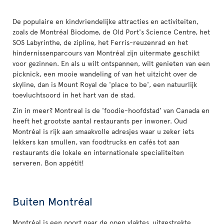
De populaire en kindvriendelijke attracties en activiteiten,
zoals de Montréal Biodome, de Old Port's Science Centre, het
SOS Labyrinthe, de zipline, het Ferris-reuzenrad en het
hindernissenparcours van Montréal zijn uitermate geschikt
voor gezinnen. En als u wilt ontspannen, wilt genieten van een
picknick, een mooie wandeling of van het uitzicht over de
skyline, dan is Mount Royal de 'place to be', een natuurlijk
toevluchtsoord in het hart van de stad.
Zin in meer? Montreal is de 'foodie-hoofdstad' van Canada en
heeft het grootste aantal restaurants per inwoner. Oud
Montréal is rijk aan smaakvolle adresjes waar u zeker iets
lekkers kan smullen, van foodtrucks en cafés tot aan
restaurants die lokale en internationale specialiteiten
serveren. Bon appétit!
Buiten Montréal
Montréal is een poort naar de open vlaktes, uitgestrekte