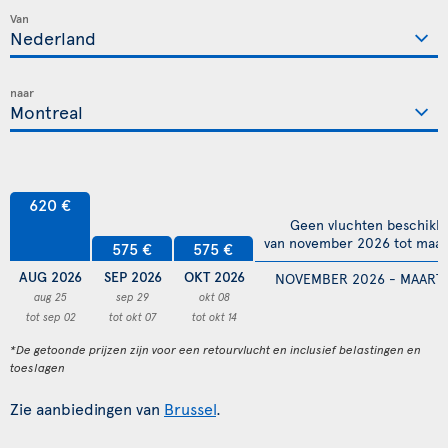
Van
naar
620 €
Geen vluchten beschikb
van november 2026 tot maar
575 €
575 €
AUG 2026
SEP 2026
OKT 2026
NOVEMBER 2026 - MAART 
aug 25
sep 29
okt 08
tot sep 02
tot okt 07
tot okt 14
*De getoonde prijzen zijn voor een retourvlucht en inclusief belastingen en
toeslagen
Zie aanbiedingen van
Brussel
.