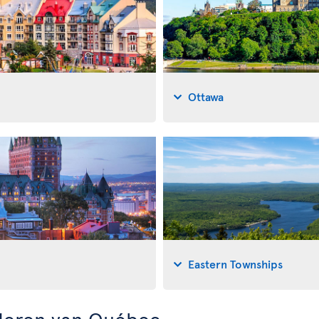
Ottawa
Eastern Townships
deren van Québec