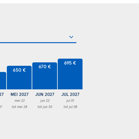
695 €
670 €
650 €
27
MEI 2027
JUN 2027
JUL 2027
mei 22
jun 22
jul 01
07
tot mei 28
tot jun 30
tot jul 08