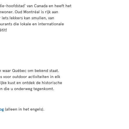
die-hoofdstad' van Canada en heeft het
nwoner. Oud Montréal is rijk aan
 iets lekkers kan smullen, van
aurants die lokale en internationale
tit!
nen waar Québec om bekend staat.
 voor outdoor activiteiten in elk
ijke kust en ontdek de historische
rken die u onderweg tegenkomt.
og
(alleen in het engels).