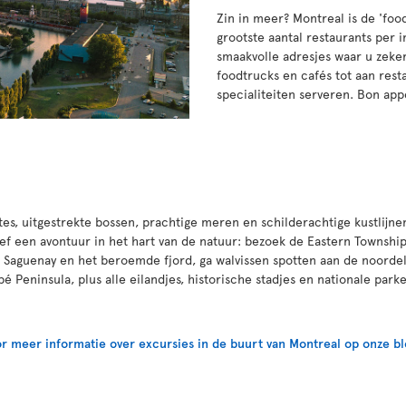
Zin in meer? Montreal is de 'foo
grootste aantal restaurants per i
smaakvolle adresjes waar u zeker
foodtrucks en cafés tot aan rest
specialiteiten serveren. Bon appé
tes, uitgestrekte bossen, prachtige meren en schilderachtige kustlij
ef een avontuur in het hart van de natuur: bezoek de Eastern Townships
r Saguenay en het beroemde fjord, ga walvissen spotten aan de noordel
é Peninsula, plus alle eilandjes, historische stadjes en nationale pa
r meer informatie over excursies in de buurt van Montreal op onze bl