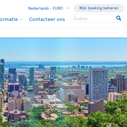
Mijn boeking beheren
Nederlands -
EURO
formatie
Contacteer ons