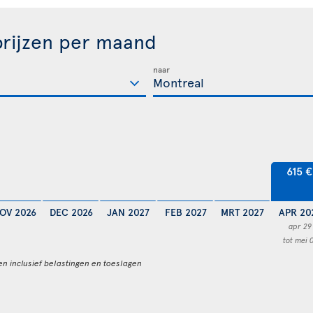
rijzen per maand
naar
615 €
OV 2026
DEC 2026
JAN 2027
FEB 2027
MRT 2027
APR 20
apr 29
tot mei 
en inclusief belastingen en toeslagen