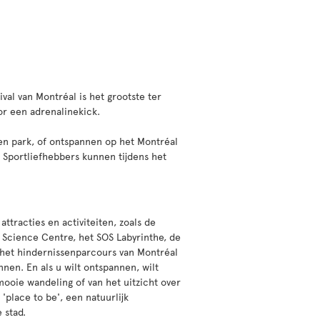
val van Montréal is het grootste ter
or een adrenalinekick.
en park, of ontspannen op het Montréal
. Sportliefhebbers kunnen tijdens het
attracties en activiteiten, zoals de
 Science Centre, het SOS Labyrinthe, de
n het hindernissenparcours van Montréal
nnen. En als u wilt ontspannen, wilt
ooie wandeling of van het uitzicht over
 'place to be', een natuurlijk
 stad.