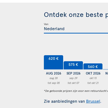
Ontdek onze beste p
Van
620 €
575 €
560 €
AUG 2026
SEP 2026
OKT 2026
N
aug 28
sep 29
okt 13
tot sep 05
tot okt 07
tot okt 21
*De getoonde prijzen zijn voor een retourvlucht 
Zie aanbiedingen van
Brussel
.