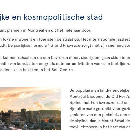
jke en kosmopolitische stad
kunt plannen in Montréal en dit het hele jaar door.
 lokale inwoners en toeristen de straat op. Het internationale jazzfesti
dt. De jaarlijkse Formula 1 Grand Prix-race zorgt met zijn snelheid vo
et kunnen schaatsen op een bevroren meer, sleerijden, gaan skiën in e
tie van kunst, eten en gratis outdoor activiteiten voor alle leeftijden
diens gaan bekijken in het Bell Centre.
De populaire en kindvriendelijke 
Montréal Biodome, de Old Port's
zipline, het Ferris-reuzenrad e
zijn uitermate geschikt voor gezi
genieten van een picknick, een m
de skyline, dan is Mount Royal de
toevluchtsoord in het hart van de