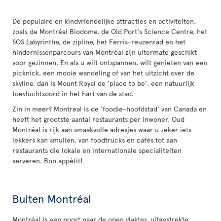
De populaire en kindvriendelijke attracties en activiteiten,
zoals de Montréal Biodome, de Old Port's Science Centre, het
SOS Labyrinthe, de zipline, het Ferris-reuzenrad en het
hindernissenparcours van Montréal zijn uitermate geschikt
voor gezinnen. En als u wilt ontspannen, wilt genieten van een
picknick, een mooie wandeling of van het uitzicht over de
skyline, dan is Mount Royal de 'place to be', een natuurlijk
toevluchtsoord in het hart van de stad.
Zin in meer? Montreal is de 'foodie-hoofdstad' van Canada en
heeft het grootste aantal restaurants per inwoner. Oud
Montréal is rijk aan smaakvolle adresjes waar u zeker iets
lekkers kan smullen, van foodtrucks en cafés tot aan
restaurants die lokale en internationale specialiteiten
serveren. Bon appétit!
Buiten Montréal
Montréal is een poort naar de open vlaktes, uitgestrekte