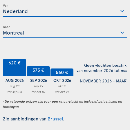
Van
naar
620 €
Geen vluchten beschikb
575 €
van november 2026 tot maar
560 €
AUG 2026
SEP 2026
OKT 2026
NOVEMBER 2026 - MAART 
aug 28
sep 29
okt 13
tot sep 05
tot okt 07
tot okt 21
*De getoonde prijzen zijn voor een retourvlucht en inclusief belastingen en
toeslagen
Zie aanbiedingen van
Brussel
.