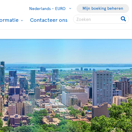
Mijn boeking beheren
Nederlands -
EURO
formatie
Contacteer ons