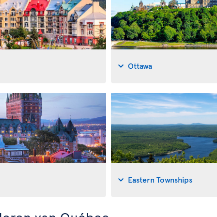
Ottawa
Eastern Townships
deren van Québec