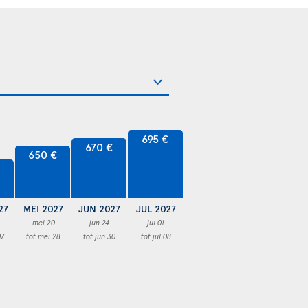
695 €
670 €
650 €
27
MEI 2027
JUN 2027
JUL 2027
mei 20
jun 24
jul 01
07
tot mei 28
tot jun 30
tot jul 08