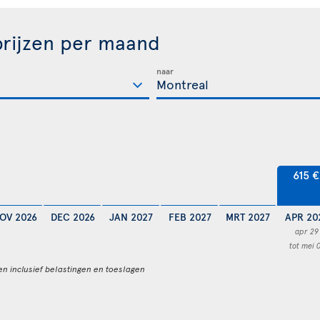
rijzen per maand
naar
615 €
OV 2026
DEC 2026
JAN 2027
FEB 2027
MRT 2027
APR 20
apr 29
tot mei 
en inclusief belastingen en toeslagen