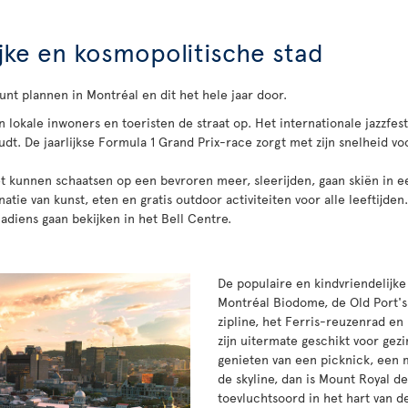
jke en kosmopolitische stad
kunt plannen in Montréal en dit het hele jaar door.
 lokale inwoners en toeristen de straat op. Het internationale jazzfesti
dt. De jaarlijkse Formula 1 Grand Prix-race zorgt met zijn snelheid vo
et kunnen schaatsen op een bevroren meer, sleerijden, gaan skiën in e
tie van kunst, eten en gratis outdoor activiteiten voor alle leeftijden
diens gaan bekijken in het Bell Centre.
De populaire en kindvriendelijke 
Montréal Biodome, de Old Port's
zipline, het Ferris-reuzenrad e
zijn uitermate geschikt voor gezi
genieten van een picknick, een m
de skyline, dan is Mount Royal de
toevluchtsoord in het hart van de