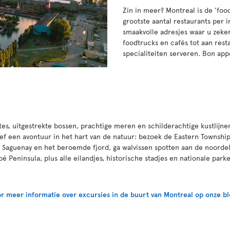
Zin in meer? Montreal is de 'foo
grootste aantal restaurants per i
smaakvolle adresjes waar u zeker
foodtrucks en cafés tot aan rest
specialiteiten serveren. Bon appé
tes, uitgestrekte bossen, prachtige meren en schilderachtige kustlij
ef een avontuur in het hart van de natuur: bezoek de Eastern Townships
r Saguenay en het beroemde fjord, ga walvissen spotten aan de noordel
é Peninsula, plus alle eilandjes, historische stadjes en nationale pa
r meer informatie over excursies in de buurt van Montreal op onze bl