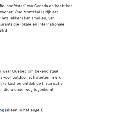
die-hoofdstad' van Canada en heeft het
nwoner. Oud Montréal is rijk aan
 iets lekkers kan smullen, van
aurants die lokale en internationale
tit!
nen waar Québec om bekend staat.
 voor outdoor activiteiten in elk
ijke kust en ontdek de historische
rken die u onderweg tegenkomt.
og
(alleen in het engels).