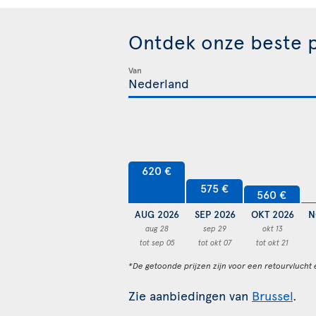
Ontdek onze beste p
Van
620 €
575 €
560 €
AUG 2026
SEP 2026
OKT 2026
N
aug 28
sep 29
okt 13
tot sep 05
tot okt 07
tot okt 21
*De getoonde prijzen zijn voor een retourvlucht 
Zie aanbiedingen van
Brussel
.