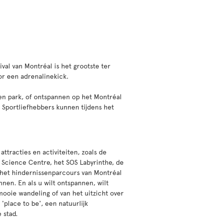
val van Montréal is het grootste ter
or een adrenalinekick.
en park, of ontspannen op het Montréal
. Sportliefhebbers kunnen tijdens het
attracties en activiteiten, zoals de
 Science Centre, het SOS Labyrinthe, de
n het hindernissenparcours van Montréal
nnen. En als u wilt ontspannen, wilt
ooie wandeling of van het uitzicht over
 'place to be', een natuurlijk
 stad.