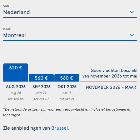
Van
naar
620 €
Geen vluchten beschikb
van november 2026 tot maar
560 €
560 €
AUG 2026
SEP 2026
OKT 2026
NOVEMBER 2026 - MAART 
aug 28
sep 29
okt 13
tot sep 05
tot okt 07
tot okt 21
*De getoonde prijzen zijn voor een retourvlucht en inclusief belastingen en
toeslagen
Zie aanbiedingen van
Brussel
.