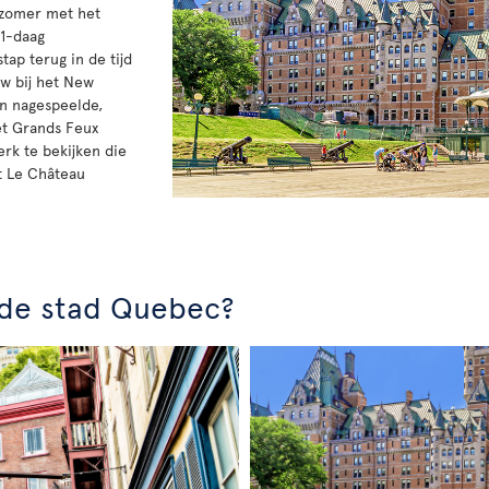
e zomer met het
11-daag
ap terug in de tijd
uw bij het New
en nagespeelde,
het Grands Feux
k te bekijken die
 Le Château
n de stad Quebec?