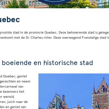
uebec
rootste stad in de provincie Quebec. Deze betoverende stad is gelege
menkomt met de St. Charles rivier. Deze overwegend Franstalige stad i
 boeiende en historische stad
ad Quebec, geniet
e gerechten en neem
ntercarnaval van
jke bewoners het
er wereld.
ren, juich naar de
des en geniet van