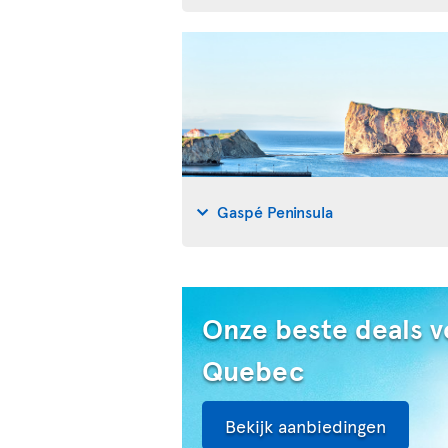
Gaspé Peninsula
Onze beste deals v
Quebec
Bekijk aanbiedingen