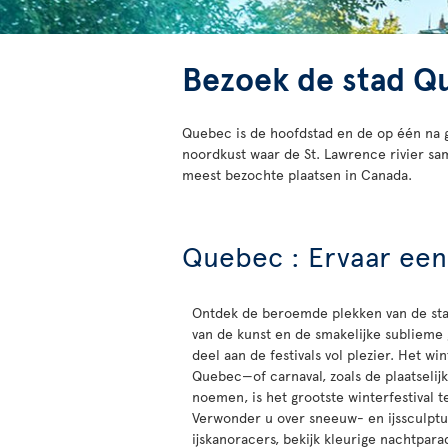
Bezoek de stad Q
Quebec is de hoofdstad en de op één na g
noordkust waar de St. Lawrence rivier sa
meest bezochte plaatsen in Canada.
Quebec : Ervaar een
Ontdek de beroemde plekken van de st
van de kunst en de smakelijke subliem
deel aan de festivals vol plezier. Het wi
Quebec—of carnaval, zoals de plaatseli
noemen, is het grootste winterfestival t
Verwonder u over sneeuw- en ijssculptu
ijskanoracers, bekijk kleurige nachtpara