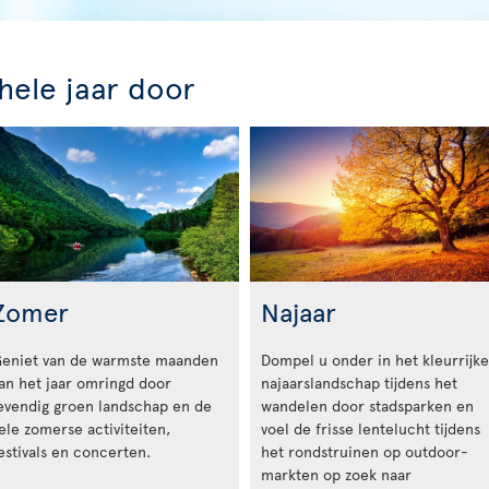
ele jaar door
Zomer
Najaar
eniet van de warmste maanden
Dompel u onder in het kleurrijke
an het jaar omringd door
najaarslandschap tijdens het
evendig groen landschap en de
wandelen door stadsparken en
ele zomerse activiteiten,
voel de frisse lentelucht tijdens
estivals en concerten.
het rondstruinen op outdoor-
markten op zoek naar