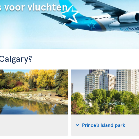
s voor vluchten
 Calgary?
Prince’s Island park