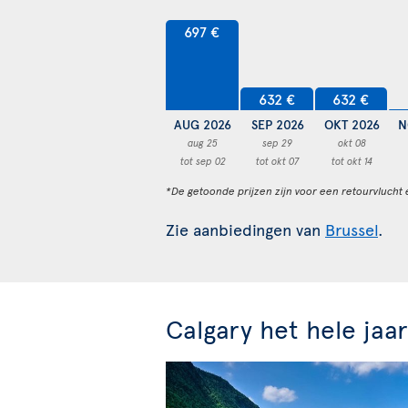
697 €
632 €
632 €
AUG 2026
SEP 2026
OKT 2026
N
aug 25
sep 29
okt 08
tot sep 02
tot okt 07
tot okt 14
*De getoonde prijzen zijn voor een retourvlucht 
Zie aanbiedingen van
Brussel
.
Calgary het hele jaa