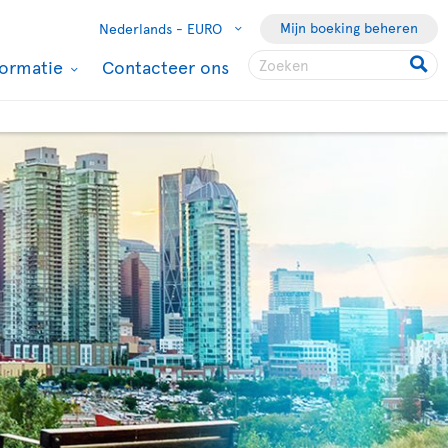
Mijn boeking beheren
Nederlands -
EURO
formatie
Contacteer ons