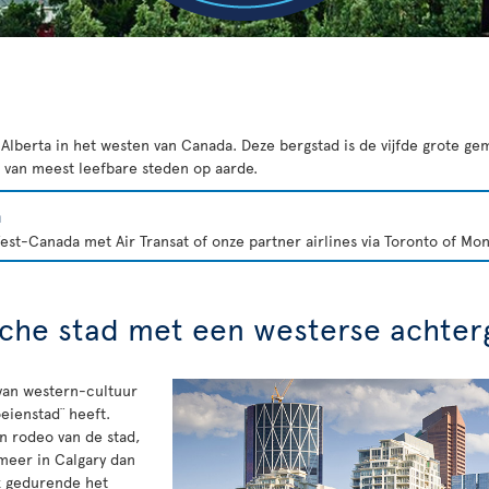
 Alberta in het westen van Canada. Deze bergstad is de vijfde grote g
ijf van meest leefbare steden op aarde.
a
st-Canada met Air Transat of onze partner airlines via Toronto of Mon
che stad met een westerse achter
van western-cultuur
eienstad¨ heeft.
en rodeo van de stad,
meer in Calgary dan
k gedurende het