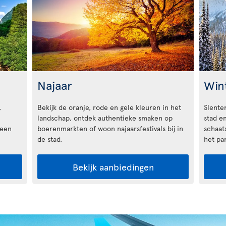
Najaar
Win
,
Bekijk de oranje, rode en gele kleuren in het
Slente
landschap, ontdek authentieke smaken op
stad en
 een
boerenmarkten of woon najaarsfestivals bij in
schaat
de stad.
het pa
Bekijk aanbiedingen