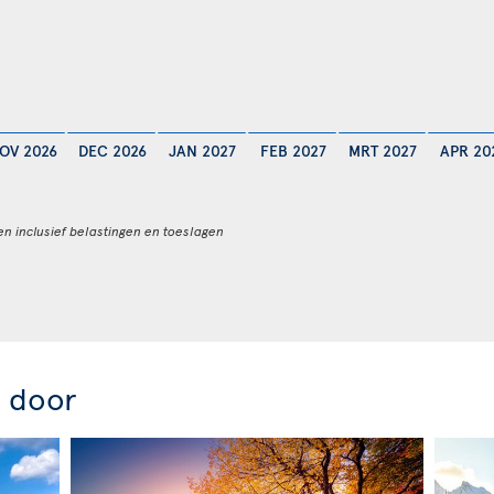
OV 2026
DEC 2026
JAN 2027
FEB 2027
MRT 2027
APR 20
en inclusief belastingen en toeslagen
r door