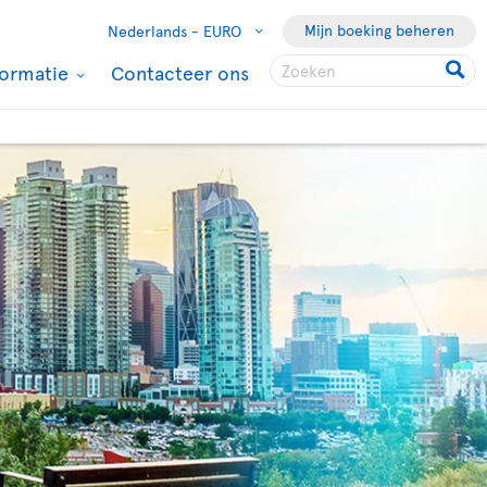
Mijn boeking beheren
Nederlands -
EURO
formatie
Contacteer ons