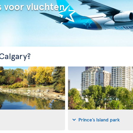
s voor vluchten
 Calgary?
Prince’s Island park