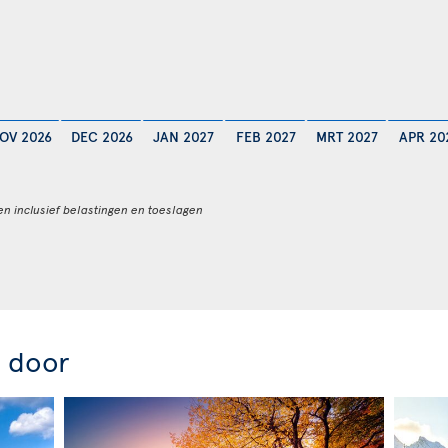
OV 2026
DEC 2026
JAN 2027
FEB 2027
MRT 2027
APR 20
en inclusief belastingen en toeslagen
r door