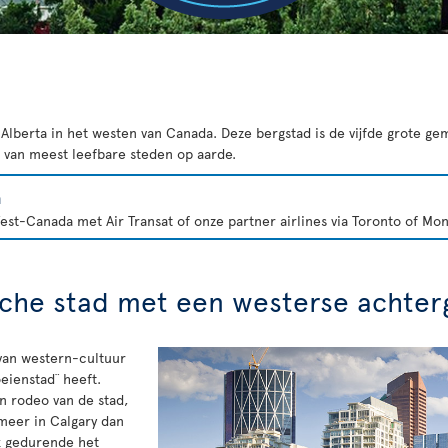
 Alberta in het westen van Canada. Deze bergstad is de vijfde grote g
ijf van meest leefbare steden op aarde.
a
st-Canada met Air Transat of onze partner airlines via Toronto of Mon
che stad met een westerse achter
van western-cultuur
eienstad¨ heeft.
en rodeo van de stad,
meer in Calgary dan
k gedurende het