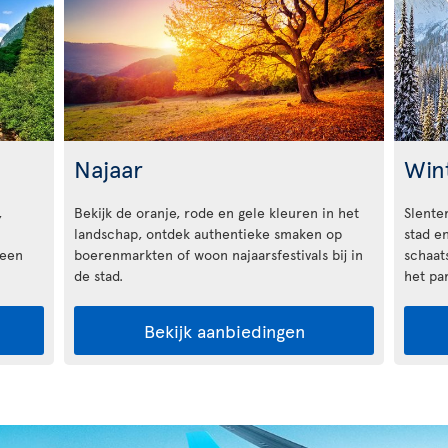
Najaar
Win
,
Bekijk de oranje, rode en gele kleuren in het
Slente
landschap, ontdek authentieke smaken op
stad en
 een
boerenmarkten of woon najaarsfestivals bij in
schaat
de stad.
het pa
Bekijk aanbiedingen