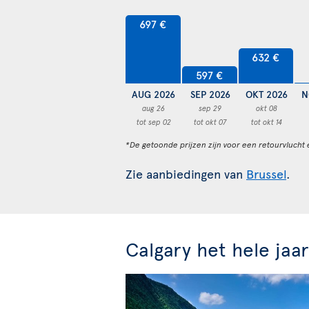
697 €
632 €
597 €
AUG 2026
SEP 2026
OKT 2026
N
aug 26
sep 29
okt 08
tot sep 02
tot okt 07
tot okt 14
*De getoonde prijzen zijn voor een retourvlucht 
Zie aanbiedingen van
Brussel
.
Calgary het hele jaa