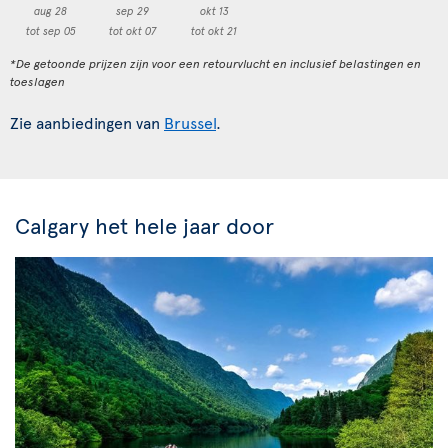
aug 28
sep 29
okt 13
tot sep 05
tot okt 07
tot okt 21
*De getoonde prijzen zijn voor een retourvlucht en inclusief belastingen en
toeslagen
Zie aanbiedingen van
Brussel
.
Calgary het hele jaar door