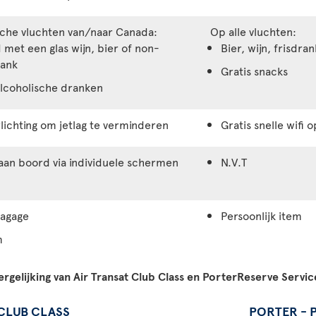
sche vluchten van/naar Canada:
Op alle vluchten:
met een glas wijn, bier of non-
Bier, wijn, frisdr
rank
Gratis snacks
lcoholische dranken
rlichting om jetlag te verminderen
Gratis snelle wifi 
aan boord via individuele schermen
N.V.T
bagage
Persoonlijk item
m
ergelijking van Air Transat Club Class en PorterReserve Servic
 CLUB CLASS
PORTER - 