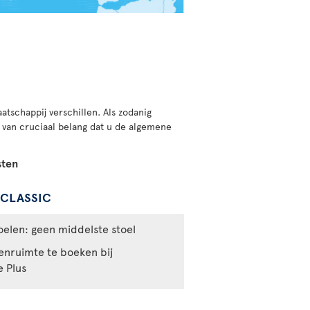
tschappij verschillen. Als zodanig
 van cruciaal belang dat u de algemene
sten
RCLASSIC
elen: geen middelste stoel
enruimte te boeken bij
e Plus