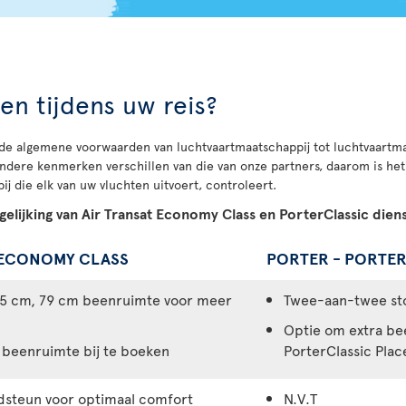
en tijdens uw reis?
de algemene voorwaarden van luchtvaartmaatschappij tot luchtvaartmaa
dere kenmerken verschillen van die van onze partners, daarom is het
j die elk van uw vluchten uitvoert, controleert.
gelijking van Air Transat Economy Class en PorterClassic dien
- ECONOMY CLASS
PORTER - PORTE
45 cm, 79 cm beenruimte voor meer
Twee-aan-twee sto
Optie om extra be
 beenruimte bij te boeken
PorterClassic Plac
dsteun voor optimaal comfort
N.V.T