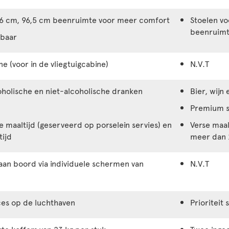
6 cm, 96,5 cm beenruimte voor meer comfort
Stoelen v
beenruim
lbaar
ne (voor in de vliegtuigcabine)
N.V.T
holische en niet-alcoholische dranken
Bier, wijn
Premium s
 maaltijd (geserveerd op porselein servies) en
Verse maal
tijd
meer dan 
aan boord via individuele schermen van
N.V.T
ices op de luchthaven
Prioriteit