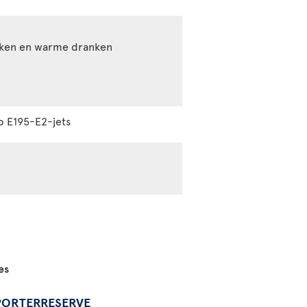
anken en warme dranken
op E195-E2-jets
es
PORTERRESERVE