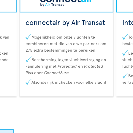
connectair by Air Transat
Int
k van
Mogelijkheid om onze vluchten te
To
combineren met die van onze partners om
best
275 extra bestemmingen te bereiken
ecken
Eé
lende
Bescherming tegen vluchtvertraging en
vluch
-annulering met
Protected
en
Protected
lucht
Plus
door
ConnectSure
Be
Afzonderlijk inchecken voor elke vlucht
vertr