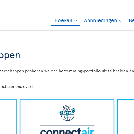
Boeken
Aanbiedingen
B
appen
tnerschappen proberen we ons bestemmingsportfolio uit te breiden en u
est aan ons over!