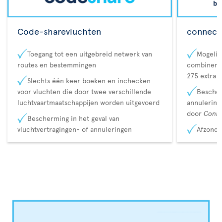
Code-sharevluchten
connecta
Toegang tot een uitgebreid netwerk van
Mogelij
routes en bestemmingen
combineren
275 extra 
Slechts één keer boeken en inchecken
voor vluchten die door twee verschillende
Bescher
luchtvaartmaatschappijen worden uitgevoerd
annulerin
door
Conn
Bescherming in het geval van
vluchtvertragingen- of annuleringen
Afzonde