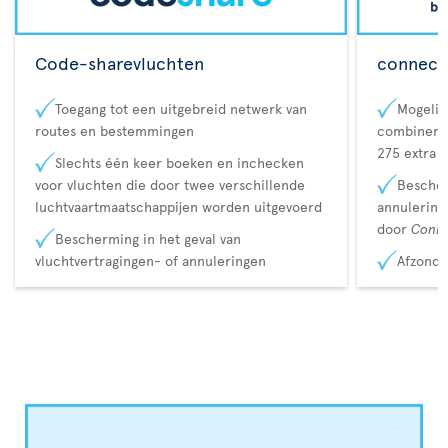
Code-sharevluchten
connecta
Toegang tot een uitgebreid netwerk van
Mogelij
routes en bestemmingen
combineren
275 extra 
Slechts één keer boeken en inchecken
voor vluchten die door twee verschillende
Bescher
luchtvaartmaatschappijen worden uitgevoerd
annulerin
door
Conn
Bescherming in het geval van
vluchtvertragingen- of annuleringen
Afzonde