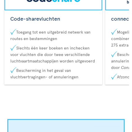
Code-sharevluchten
connecta
Toegang tot een uitgebreid netwerk van
Mogelij
routes en bestemmingen
combineren
275 extra 
Slechts één keer boeken en inchecken
voor vluchten die door twee verschillende
Bescher
luchtvaartmaatschappijen worden uitgevoerd
annulerin
door
Conn
Bescherming in het geval van
vluchtvertragingen- of annuleringen
Afzonde