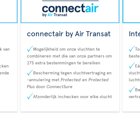
connectair by Air Transat
Int
k van
Mogelijkheid om onze vluchten te
To
combineren met die van onze partners om
best
275 extra bestemmingen te bereiken
ecken
Eé
lende
Bescherming tegen vluchtvertraging en
vluch
-annulering met
Protected
en
Protected
lucht
Plus
door
ConnectSure
Be
Afzonderlijk inchecken voor elke vlucht
vertr