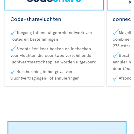
Code-sharevluchten
connecta
Toegang tot een uitgebreid netwerk van
Mogelij
routes en bestemmingen
combineren
275 extra 
Slechts één keer boeken en inchecken
voor vluchten die door twee verschillende
Bescher
luchtvaartmaatschappijen worden uitgevoerd
annulerin
door
Conn
Bescherming in het geval van
vluchtvertragingen- of annuleringen
Afzonde