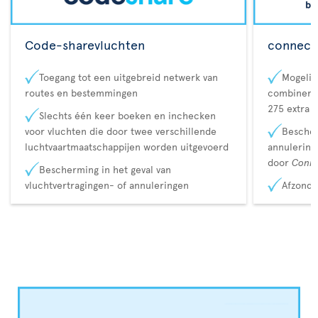
Code-sharevluchten
connecta
Toegang tot een uitgebreid netwerk van
Mogelij
routes en bestemmingen
combineren
275 extra 
Slechts één keer boeken en inchecken
voor vluchten die door twee verschillende
Bescher
luchtvaartmaatschappijen worden uitgevoerd
annulerin
door
Conn
Bescherming in het geval van
vluchtvertragingen- of annuleringen
Afzonde