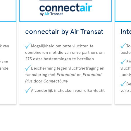
connectair by Air Transat
Int
k van
Mogelijkheid om onze vluchten te
To
combineren met die van onze partners om
best
275 extra bestemmingen te bereiken
ecken
Eé
lende
Bescherming tegen vluchtvertraging en
vluch
-annulering met
Protected
en
Protected
lucht
Plus
door
ConnectSure
Be
Afzonderlijk inchecken voor elke vlucht
vertr