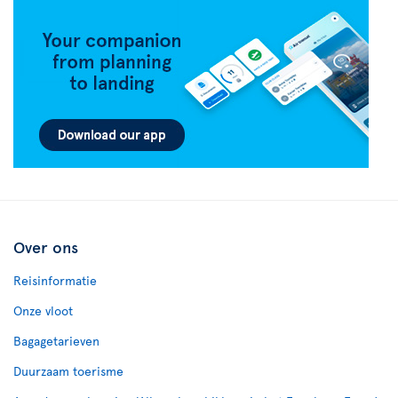
Over ons
Reisinformatie
Onze vloot
Bagagetarieven
Duurzaam toerisme