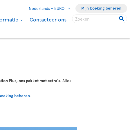
Mijn boeking beheren
Nederlands -
EURO
formatie
Contacteer ons
tion Plus, ons pakket met extra's
. Alles
boeking beheren
.