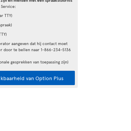
 zijn en mensen met een spraakstoornis
 Service:
ar TTY)
spraak)
TTY)
erator aangeven dat hij contact moet
 door te bellen naar 1-866-234-5136
onale gesprekken van toepassing zijn)
ikbaarheid van Option Plus