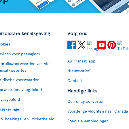
uridische kennisgeving
Volg ons
okies
rvices voor passagiers
Air Transat-app
bruiksvoorwaarden van Air
ansat-websites
Nieuwsbrief
ridische voorwaarden
Contact
orwaarden (vliegticket)
Handige links
ivacybeleid
Currency converter
rzekeringen
Voordelige vluchten naar Canada
S-boekings- en –ticketbeleid
Speciale aanbiedingen