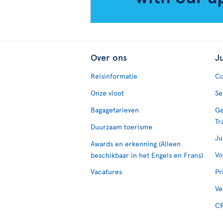
Over ons
J
Reisinformatie
Co
Onze vloot
Se
Bagagetarieven
Ge
Tr
Duurzaam toerisme
Ju
Awards en erkenning (Alleen
Vo
beschikbaar in het Engels en Frans)
Vacatures
Pr
Ve
CR