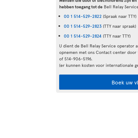
Mensen die doof of slechthorend zijn e
hebben toegang tot de
Bell Relay Servic
00 1 514-529-2822
(Spraak naar TTY)
00 1 514-529-2823
(TTY naar spraak)
00 1 514-529-2824
(TTY naar TTY)
U dient de Bell Relay Service operator 
opnemen met ons Contact center door 
of 514-906-5196.
(er kunnen kosten voor internationale g
Boek uw v