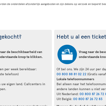
orden de onderdelen afzonderlijk aangeboden en zijn dekens op verzoek en beperkt bes
 gekocht?
Hebt u al een ticke
naar de beschikbaarheid van
Vraag naar de bes
nderstaande knop te klikken.
onderstaande knop
agen per week bereikbaar:
Of bel ons. We zijn 24 uur per d
ste telefoon)
00 800 88 81 02 22
(Gratis vanaf
Lokale telefoonnummers
 uw eigen land. Callcenters in
Bel alleen naar het telefoonnum
pen.
andere landen kunnen u niet ver
Uit Nederland:
00 800 87 26 72 
Uit België:
00 800 87 26 72 83