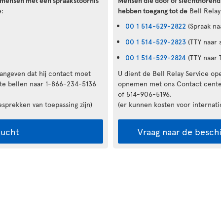
n mensen met een spraakstoornis
Mensen die doof of slechthorend
e:
hebben toegang tot de
Bell Relay
00 1 514-529-2822
(Spraak na
00 1 514-529-2823
(TTY naar 
00 1 514-529-2824
(TTY naar 
aangeven dat hij contact moet
U dient de Bell Relay Service op
te bellen naar 1-866-234-5136
opnemen met ons Contact center
of 514-906-5196.
esprekken van toepassing zijn)
(er kunnen kosten voor internati
lucht
Vraag naar de besch