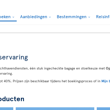
oeken
Aanbiedingen
Bestemmingen
Reisin
servaring
luchthavendiensten, één stuk ingecheckte bagage en stoelkeuze met
Op
ervaring.
ot 40%. Prijzen zijn beschikbaar tijdens het boekingsproces of in
Mijn 
roducten