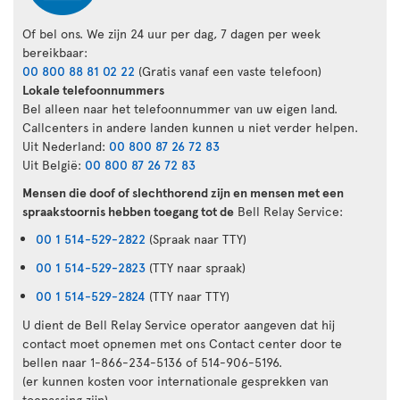
Of bel ons. We zijn 24 uur per dag, 7 dagen per week
bereikbaar:
00 800 88 81 02 22
(Gratis vanaf een vaste telefoon)
Lokale telefoonnummers
Bel alleen naar het telefoonnummer van uw eigen land.
Callcenters in andere landen kunnen u niet verder helpen.
Uit Nederland:
00 800 87 26 72 83
Uit België:
00 800 87 26 72 83
Mensen die doof of slechthorend zijn en mensen met een
spraakstoornis hebben toegang tot de
Bell Relay Service:
00 1 514-529-2822
(Spraak naar TTY)
00 1 514-529-2823
(TTY naar spraak)
00 1 514-529-2824
(TTY naar TTY)
U dient de Bell Relay Service operator aangeven dat hij
contact moet opnemen met ons Contact center door te
bellen naar 1-866-234-5136 of 514-906-5196.
(er kunnen kosten voor internationale gesprekken van
toepassing zijn)