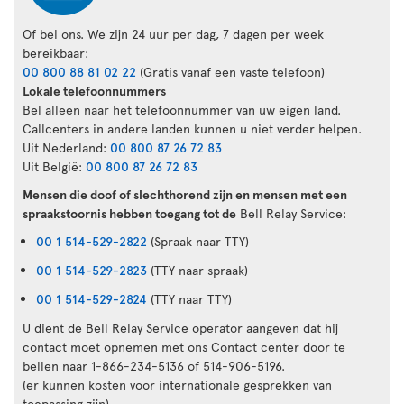
Of bel ons. We zijn 24 uur per dag, 7 dagen per week
bereikbaar:
00 800 88 81 02 22
(Gratis vanaf een vaste telefoon)
Lokale telefoonnummers
Bel alleen naar het telefoonnummer van uw eigen land.
Callcenters in andere landen kunnen u niet verder helpen.
Uit Nederland:
00 800 87 26 72 83
Uit België:
00 800 87 26 72 83
Mensen die doof of slechthorend zijn en mensen met een
spraakstoornis hebben toegang tot de
Bell Relay Service:
00 1 514-529-2822
(Spraak naar TTY)
00 1 514-529-2823
(TTY naar spraak)
00 1 514-529-2824
(TTY naar TTY)
U dient de Bell Relay Service operator aangeven dat hij
contact moet opnemen met ons Contact center door te
bellen naar 1-866-234-5136 of 514-906-5196.
(er kunnen kosten voor internationale gesprekken van
toepassing zijn)