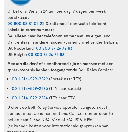
Of bel ons. We zijn 24 uur per dag, 7 dagen per week
bereikbaar:
00 800 88 81 02 22
(Gratis vanaf een vaste telefoon)
Lokale telefoonnummers
Bel alleen naar het telefoonnummer van uw eigen land.
Callcenters in andere landen kunnen u niet verder helpen.
Uit Nederland:
00 800 87 26 72 83
Uit België:
00 800 87 26 72 83
Mensen die doof of slechthorend zijn en mensen met een
spraakstoornis hebben toegang tot de
Bell Relay Service:
00 1 514-529-2822
(Spraak naar TTY)
00 1 514-529-2823
(TTY naar spraak)
00 1 514-529-2824
(TTY naar TTY)
U dient de Bell Relay Service operator aangeven dat hij
contact moet opnemen met ons Contact center door te
bellen naar 1-866-234-5136 of 514-906-5196.
(er kunnen kosten voor internationale gesprekken van
toepassing zijn)