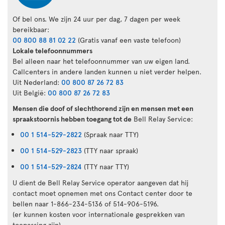
Of bel ons. We zijn 24 uur per dag, 7 dagen per week
bereikbaar:
00 800 88 81 02 22
(Gratis vanaf een vaste telefoon)
Lokale telefoonnummers
Bel alleen naar het telefoonnummer van uw eigen land.
Callcenters in andere landen kunnen u niet verder helpen.
Uit Nederland:
00 800 87 26 72 83
Uit België:
00 800 87 26 72 83
Mensen die doof of slechthorend zijn en mensen met een
spraakstoornis hebben toegang tot de
Bell Relay Service:
00 1 514-529-2822
(Spraak naar TTY)
00 1 514-529-2823
(TTY naar spraak)
00 1 514-529-2824
(TTY naar TTY)
U dient de Bell Relay Service operator aangeven dat hij
contact moet opnemen met ons Contact center door te
bellen naar 1-866-234-5136 of 514-906-5196.
(er kunnen kosten voor internationale gesprekken van
toepassing zijn)