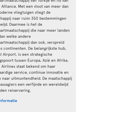
aartmaatschappij van Turkije en lid van
r Alliance. Met een vloot van meer dan
derne vliegtuigen vliegt de
happij naar ruim 350 bestemmingen
wijd. Daarmee is het de
aartmaatschappij die naar meer landen
 dan welke andere
aartmaatschappij dan ook, verspreid
es continenten. De belangrijkste hub,
l Airport, is een strategische
gspoort tussen Europa, Azië en Afrika.
h Airlines staat bekend om haar
ardige service, continue innovatie en
n naar uitmuntendheid. De maatschappij
passagiers een verfijnde en wereldwijd
den reiservaring.
nformatie