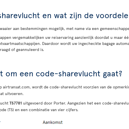
harevlucht en wat zijn de voordel
aaier aan bestemmingen mogelijk, met name via een gemeenschappeli
appen vergemakkelijken uw reiservaring aanzienlijk doordat u maar é
chtvaartmaatschappijen. Daardoor wordt uw ingecheckte bagage autom
raagd of geannuleerd is.
t om een code-sharevlucht gaat?
 airtransat.com, wordt de code-sharevlucht voorzien van de opmerkin
at uitvoeren.
lucht
TS7781
uitgevoerd door Porter. Aangezien het een code-sharevlu
de (TS) en een combinatie van vier cijfers.