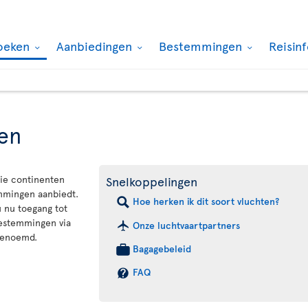
oeken
Aanbiedingen
Bestemmingen
Reisin
en
rie continenten
Snelkoppelingen
emmingen aanbiedt.
Hoe herken ik dit soort vluchten?
u nu toegang tot
bestemmingen via
Onze luchtvaartpartners
genoemd.
Bagagebeleid
FAQ