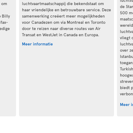
luchtv
t om
luchtvaartmaatschappij die bekendstaat om
de Sta
haar vriendelijke en betrouwbare service. Deze
500 mo
 Billy
samenwerking creëert meer mogelijkheden
maatsc
ifax-
voor Canadezen om via Montreal en Toronto
wereld
ledige
door te reizen naar diverse routes van Air
luchtv
Transat en WestJet in Canada en Europa.
vliegt
Meer informatie
luchtv
over z
Istanbu
toegan
Turkis
hoogwa
streve
biedt 
verbon
Meer i