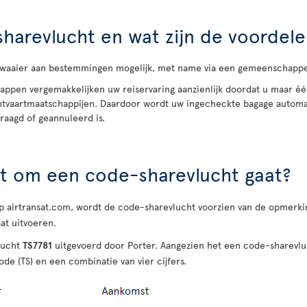
harevlucht en wat zijn de voordel
aaier aan bestemmingen mogelijk, met name via een gemeenschappeli
appen vergemakkelijken uw reiservaring aanzienlijk doordat u maar é
chtvaartmaatschappijen. Daardoor wordt uw ingecheckte bagage autom
raagd of geannuleerd is.
t om een code-sharevlucht gaat?
 airtransat.com, wordt de code-sharevlucht voorzien van de opmerkin
at uitvoeren.
lucht
TS7781
uitgevoerd door Porter. Aangezien het een code-sharevlu
de (TS) en een combinatie van vier cijfers.