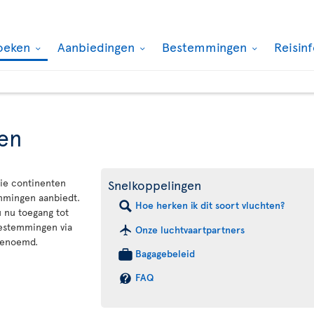
oeken
Aanbiedingen
Bestemmingen
Reisin
en
rie continenten
Snelkoppelingen
emmingen aanbiedt.
Hoe herken ik dit soort vluchten?
u nu toegang tot
bestemmingen via
Onze luchtvaartpartners
genoemd.
Bagagebeleid
FAQ