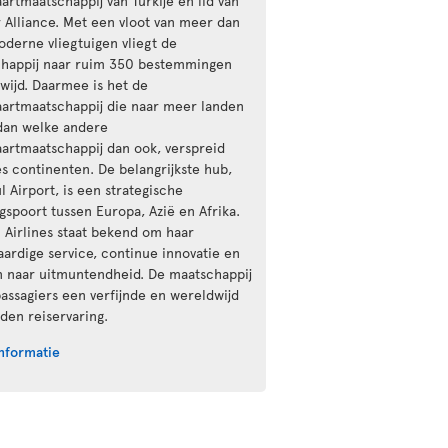
aartmaatschappij van Turkije en lid van
r Alliance. Met een vloot van meer dan
derne vliegtuigen vliegt de
happij naar ruim 350 bestemmingen
wijd. Daarmee is het de
aartmaatschappij die naar meer landen
 dan welke andere
aartmaatschappij dan ook, verspreid
es continenten. De belangrijkste hub,
l Airport, is een strategische
gspoort tussen Europa, Azië en Afrika.
h Airlines staat bekend om haar
ardige service, continue innovatie en
n naar uitmuntendheid. De maatschappij
passagiers een verfijnde en wereldwijd
den reiservaring.
nformatie