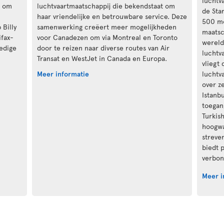
luchtv
t om
luchtvaartmaatschappij die bekendstaat om
de Sta
haar vriendelijke en betrouwbare service. Deze
500 mo
 Billy
samenwerking creëert meer mogelijkheden
maatsc
ifax-
voor Canadezen om via Montreal en Toronto
wereld
ledige
door te reizen naar diverse routes van Air
luchtv
Transat en WestJet in Canada en Europa.
vliegt
Meer informatie
luchtv
over z
Istanbu
toegan
Turkis
hoogwa
streve
biedt 
verbon
Meer i