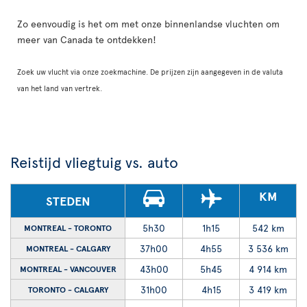
Zo eenvoudig is het om met onze binnenlandse vluchten om
meer van Canada te ontdekken!
Zoek uw vlucht via onze zoekmachine. De prijzen zijn aangegeven in de valuta
van het land van vertrek.
Reistijd vliegtuig vs. auto
KM
STEDEN
5h30
1h15
542 km
MONTREAL - TORONTO
37h00
4h55
3 536 km
MONTREAL - CALGARY
43h00
5h45
4 914 km
MONTREAL - VANCOUVER
31h00
4h15
3 419 km
TORONTO - CALGARY