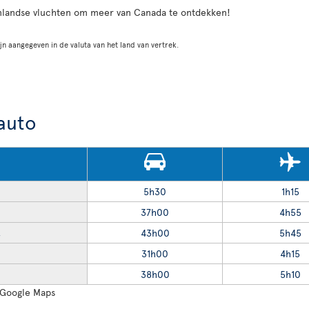
nlandse vluchten om meer van Canada te ontdekken!
jn aangegeven in de valuta van het land van vertrek.
 auto
5h30
1h15
37h00
4h55
43h00
5h45
R
31h00
4h15
38h00
5h10
: Google Maps