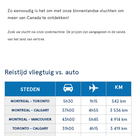
Zo eenvoudig is het om met onze binnenlandse vluchten om
meer van Canada te ontdekken!
Zoek uw vlucht via onze zoekmachine. De prijzen zijn aangegeven in de valuta
van het land van vertrek.
Reistijd vliegtuig vs. auto
KM
STEDEN
5h30
1h15
542 km
MONTREAL - TORONTO
37h00
4h55
3 536 km
MONTREAL - CALGARY
43h00
5h45
4 914 km
MONTREAL - VANCOUVER
31h00
4h15
3 419 km
TORONTO - CALGARY