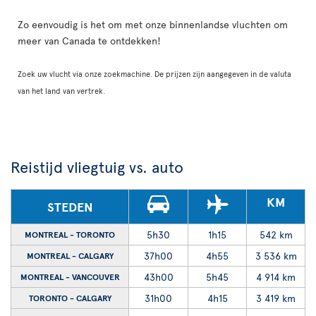
Zo eenvoudig is het om met onze binnenlandse vluchten om
meer van Canada te ontdekken!
Zoek uw vlucht via onze zoekmachine. De prijzen zijn aangegeven in de valuta
van het land van vertrek.
Reistijd vliegtuig vs. auto
KM
STEDEN
5h30
1h15
542 km
MONTREAL - TORONTO
37h00
4h55
3 536 km
MONTREAL - CALGARY
43h00
5h45
4 914 km
MONTREAL - VANCOUVER
31h00
4h15
3 419 km
TORONTO - CALGARY