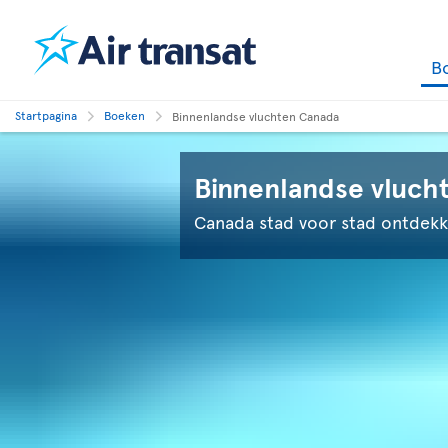
B
Startpagina
Boeken
Binnenlandse vluchten Canada
Binnenlandse vluch
Canada stad voor stad ontdek