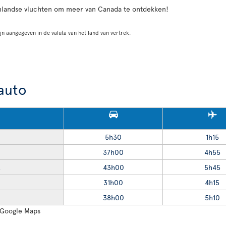
nlandse vluchten om meer van Canada te ontdekken!
jn aangegeven in de valuta van het land van vertrek.
 auto
5h30
1h15
37h00
4h55
43h00
5h45
R
31h00
4h15
38h00
5h10
: Google Maps