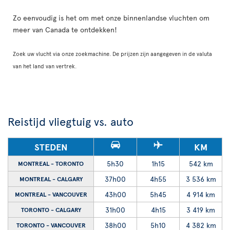
Zo eenvoudig is het om met onze binnenlandse vluchten om
meer van Canada te ontdekken!
Zoek uw vlucht via onze zoekmachine. De prijzen zijn aangegeven in de valuta
van het land van vertrek.
Reistijd vliegtuig vs. auto
STEDEN
KM
5h30
1h15
542 km
MONTREAL - TORONTO
37h00
4h55
3 536 km
MONTREAL - CALGARY
43h00
5h45
4 914 km
MONTREAL - VANCOUVER
31h00
4h15
3 419 km
TORONTO - CALGARY
38h00
5h10
4 382 km
TORONTO - VANCOUVER