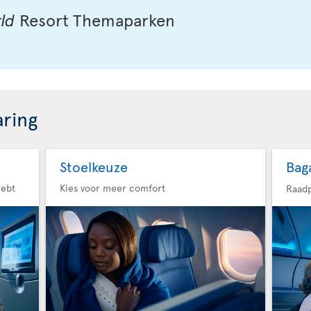
ld
Resort Themaparken
aring
Stoelkeuze
Bag
hebt
Kies voor meer comfort
Raadp