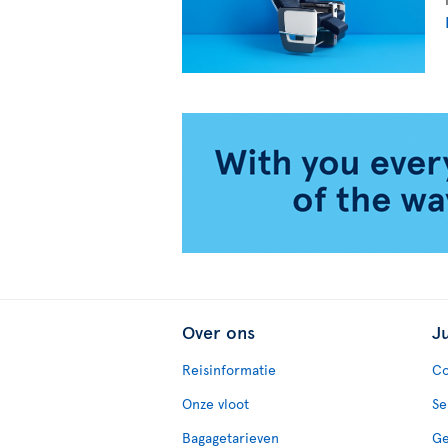
Over ons
J
Reisinformatie
Co
Onze vloot
Se
Bagagetarieven
Ge