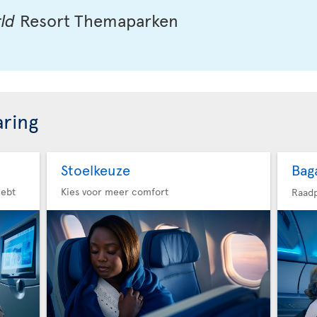
ld
Resort Themaparken
aring
Stoelkeuze
Bag
hebt
Kies voor meer comfort
Raadp