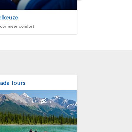
elkeuze
Option Plus
voor meer comfort
Meer privileges, meer re
ada Tours