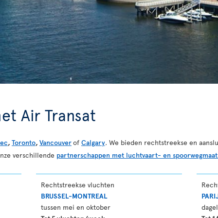
et Air Transat
ec
,
Toronto
,
Vancouver
of
Calgary
. We bieden rechtstreekse en aanslu
onze verschillende
partnerschappen met luchtvaart- en spoorwegmaat
Rechtstreekse vluchten
Rech
BRUSSEL-MONTREAL
PARI
tussen mei en oktober
dagel