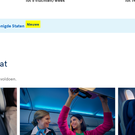
Tot 5 vluchten/week
Tot 
Nieuwe
enigde Staten
at
 voldoen.