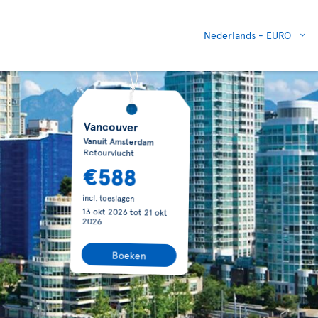
Nederlands -
EURO
Vancouver
Vanuit Amsterdam
Retourvlucht
€588
incl. toeslagen
13 okt 2026
tot
21 okt
2026
Boeken