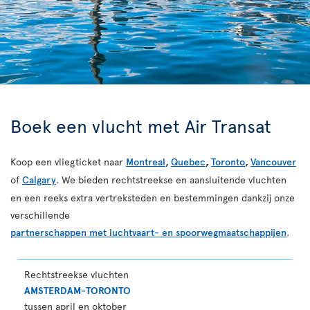
Boek een vlucht met Air Transat
Koop een vliegticket naar
Montreal
,
Quebec
,
Toronto
,
Vancouver
of
Calgary
. We bieden rechtstreekse en aansluitende vluchten
en een reeks extra vertreksteden en bestemmingen dankzij onze
verschillende
partnerschappen met luchtvaart- en spoorwegmaatschappijen
.
Rechtstreekse vluchten
AMSTERDAM-TORONTO
tussen april en oktober