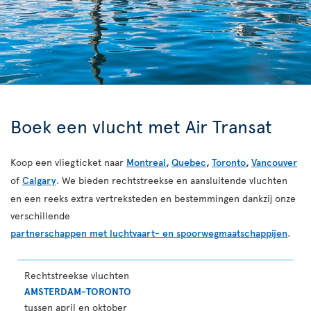
Boek een vlucht met Air Transat
Koop een vliegticket naar
Montreal
,
Quebec
,
Toronto
,
Vancouver
of
Calgary
. We bieden rechtstreekse en aansluitende vluchten
en een reeks extra vertreksteden en bestemmingen dankzij onze
verschillende
partnerschappen met luchtvaart- en spoorwegmaatschappijen
.
Rechtstreekse vluchten
AMSTERDAM-TORONTO
tussen april en oktober