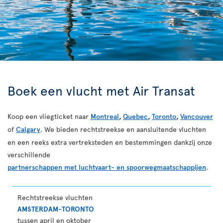
Boek een vlucht met Air Transat
Koop een vliegticket naar
Montreal
,
Quebec
,
Toronto
,
Vancouver
of
Calgary
. We bieden rechtstreekse en aansluitende vluchten
en een reeks extra vertreksteden en bestemmingen dankzij onze
verschillende
partnerschappen met luchtvaart- en spoorwegmaatschappijen
.
Rechtstreekse vluchten
AMSTERDAM-TORONTO
tussen april en oktober