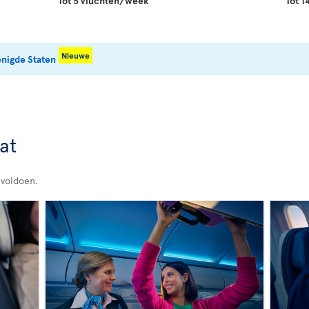
Tot 5 vluchten/week
Tot 
Nieuwe
enigde Staten
at
 voldoen.