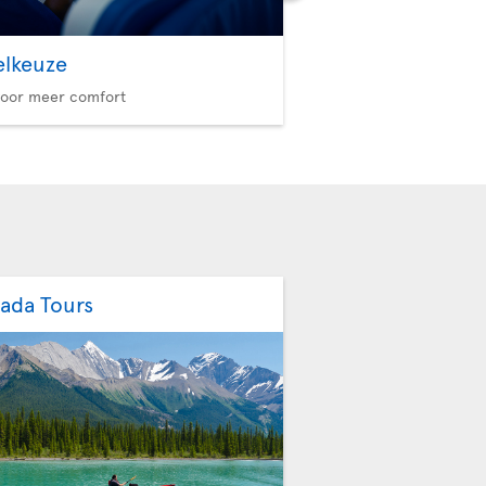
elkeuze
Option Plus
voor meer comfort
Meer privileges, meer re
ada Tours