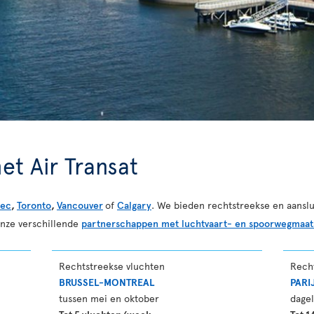
et Air Transat
ec
,
Toronto
,
Vancouver
of
Calgary
. We bieden rechtstreekse en aanslu
onze verschillende
partnerschappen met luchtvaart- en spoorwegmaat
Rechtstreekse vluchten
Rech
BRUSSEL-MONTREAL
PARI
tussen mei en oktober
dagel