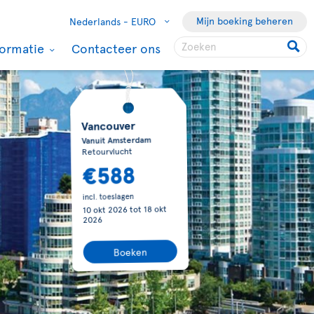
Mijn boeking beheren
Nederlands -
EURO
formatie
Contacteer ons
Vancouver
Vanuit Amsterdam
Retourvlucht
€588
incl. toeslagen
10 okt 2026
tot
18 okt
2026
Boeken