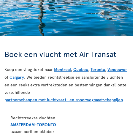
Boek een vlucht met Air Transat
Koop een vliegticket naar
Montreal
,
Quebec
,
Toronto
,
Vancouver
of
Calgary
. We bieden rechtstreekse en aansluitende vluchten
en een reeks extra vertreksteden en bestemmingen dankzij onze
verschillende
partnerschappen met luchtvaart- en spoorwegmaatschappijen
.
Rechtstreekse vluchten
AMSTERDAM-TORONTO
tussen april en oktober