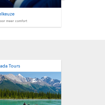
elkeuze
Option Plus
voor meer comfort
Meer privileges, meer re
ada Tours