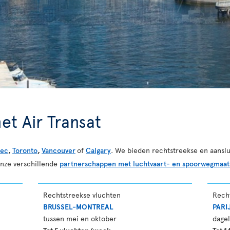
et Air Transat
ec
,
Toronto
,
Vancouver
of
Calgary
. We bieden rechtstreekse en aanslu
onze verschillende
partnerschappen met luchtvaart- en spoorwegmaat
Rechtstreekse vluchten
Rech
BRUSSEL-MONTREAL
PARI
tussen mei en oktober
dagel