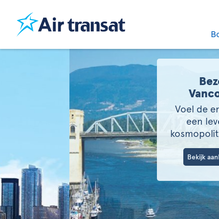
B
Bezoek
Vancouver.
Voel de energie van
een levendige,
kosmopolitische stad.
Bekijk aanbiedingen