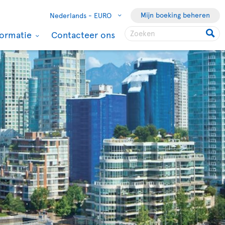
Mijn boeking beheren
Nederlands -
EURO
formatie
Contacteer ons
Vancouver
Vanuit Amsterdam
Retourvlucht
€588
incl. toeslagen
18 sep 2026
tot
27 sep
2026
Boeken