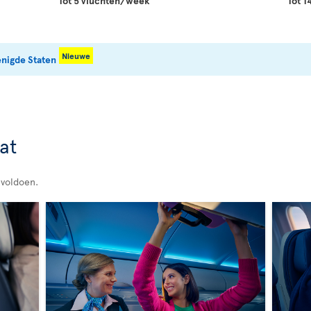
Tot 5 vluchten/week
Tot 
Nieuwe
enigde Staten
at
 voldoen.