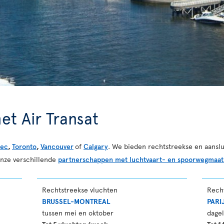
et Air Transat
ec
,
Toronto
,
Vancouver
of
Calgary
. We bieden rechtstreekse en aanslu
onze verschillende
partnerschappen met luchtvaart- en spoorwegmaat
Rechtstreekse vluchten
Rech
BRUSSEL-MONTREAL
PARI
tussen mei en oktober
dagel