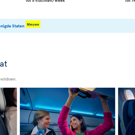
Tot 5 vluchten/week
Tot 
Nieuwe
enigde Staten
at
 voldoen.