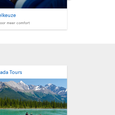
elkeuze
Option Plus
voor meer comfort
Meer privileges, meer re
ada Tours