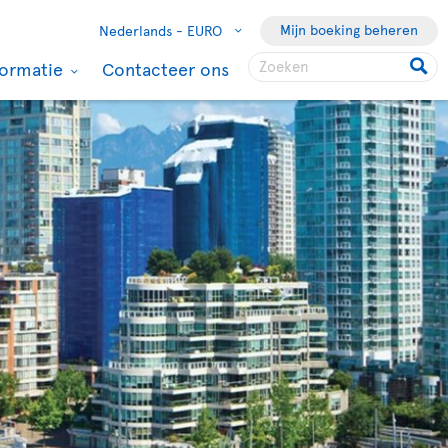
Mijn boeking beheren
Nederlands -
EURO
formatie
Contacteer ons
Vancouver
Vanuit Amsterdam
Retourvlucht
€587
incl. toeslagen
17 sep 2026
tot
27 sep
2026
Boeken