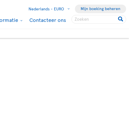
Mijn boeking beheren
Nederlands -
EURO
formatie
Contacteer ons