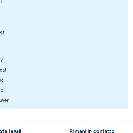
l
ver
ry
eal
ec
to
ouver
te legali
Rimani in contatto