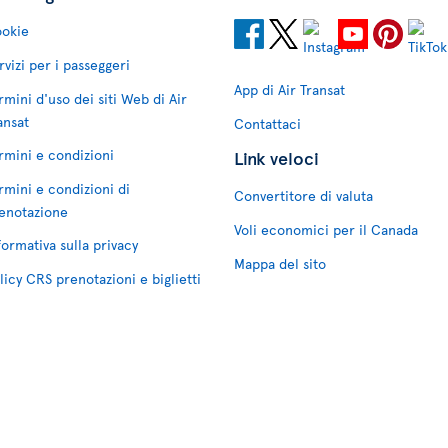
okie
rvizi per i passeggeri
App di Air Transat
rmini d'uso dei siti Web di Air
ansat
Contattaci
rmini e condizioni
Link veloci
rmini e condizioni di
Convertitore di valuta
enotazione
Voli economici per il Canada
formativa sulla privacy
Mappa del sito
licy CRS prenotazioni e biglietti