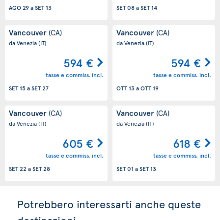
AGO 29
a
SET 13
SET 08
a
SET 14
Vancouver
Vancouver
(CA)
(CA)
da Venezia
(IT)
da Venezia
(IT)
594 €
594 €
tasse e commiss. incl.
tasse e commiss. incl.
SET 15
a
SET 27
OTT 13
a
OTT 19
Vancouver
Vancouver
(CA)
(CA)
da Venezia
(IT)
da Venezia
(IT)
605 €
618 €
tasse e commiss. incl.
tasse e commiss. incl.
SET 22
a
SET 28
SET 01
a
SET 13
Potrebbero interessarti anche queste
destinazioni