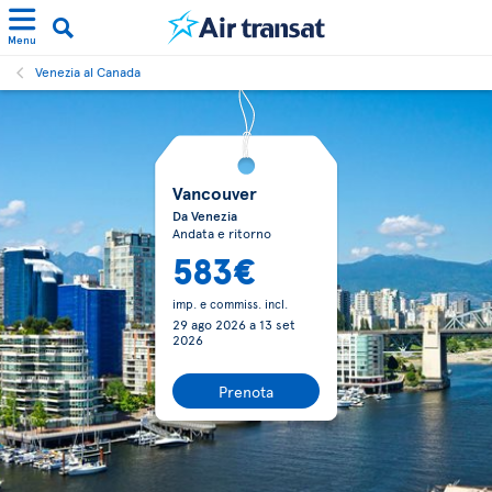
Menu
Venezia al Canada
Vancouver
Da Venezia
Andata e ritorno
583€
imp. e commiss. incl.
29 ago 2026
a
13 set
2026
Prenota