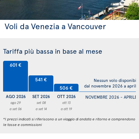
Voli da Venezia a Vancouver
Tariffa più bassa in base al mese
601 €
541 €
Nessun volo disponibil
dal novembre 2026 a april
506 €
AGO 2026
SET 2026
OTT 2026
NOVEMBRE 2026 - APRILE
ago 29
set 08
ott 13
a set 06
a set 14
a ott 19
*I prezzi indicati si riferiscono a un viaggio di andata e ritorno e comprendono
le tasse e commissioni