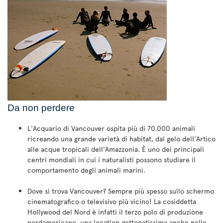
Da non perdere
L'Acquario di Vancouver ospita più di 70.000 animali
ricreando una grande varietà di habitat, dal gelo dell'Artico
alle acque tropicali dell'Amazzonia. È uno dei principali
centri mondiali in cui i naturalisti possono studiare il
comportamento degli animali marini.
Dove si trova Vancouver? Sempre più spesso sullo schermo
cinematografico o televisivo più vicino! La cosiddetta
Hollywood del Nord è infatti il terzo polo di produzione
nordamericano, una location gettonatissima anche nelle