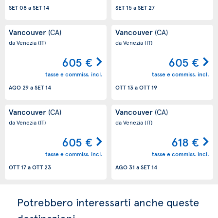
SET 08
a
SET 14
SET 15
a
SET 27
Vancouver
Vancouver
(CA)
(CA)
da Venezia
(IT)
da Venezia
(IT)
605 €
605 €
tasse e commiss. incl.
tasse e commiss. incl.
AGO 29
a
SET 14
OTT 13
a
OTT 19
Vancouver
Vancouver
(CA)
(CA)
da Venezia
(IT)
da Venezia
(IT)
605 €
618 €
tasse e commiss. incl.
tasse e commiss. incl.
OTT 17
a
OTT 23
AGO 31
a
SET 14
Potrebbero interessarti anche queste
destinazioni