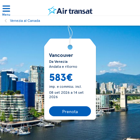
Menu
Venezia al Canada
Vancouver
Da Venezia
Andata e ritorno
583€
imp. e commiss. incl.
08 set 2026
a
14 set
2026
Prenota