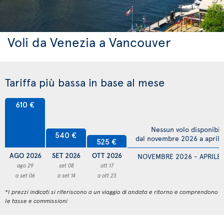
Voli da Venezia a Vancouver
Tariffa più bassa in base al mese
610 €
Nessun volo disponibil
540 €
dal novembre 2026 a april
525 €
AGO 2026
SET 2026
OTT 2026
NOVEMBRE 2026 - APRILE
ago 29
set 08
ott 17
a set 06
a set 14
a ott 23
*I prezzi indicati si riferiscono a un viaggio di andata e ritorno e comprendono
le tasse e commissioni