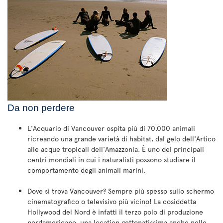
Da non perdere
L'Acquario di Vancouver ospita più di 70.000 animali
ricreando una grande varietà di habitat, dal gelo dell'Artico
alle acque tropicali dell'Amazzonia. È uno dei principali
centri mondiali in cui i naturalisti possono studiare il
comportamento degli animali marini.
Dove si trova Vancouver? Sempre più spesso sullo schermo
cinematografico o televisivo più vicino! La cosiddetta
Hollywood del Nord è infatti il terzo polo di produzione
nordamericano, una location gettonatissima anche nelle