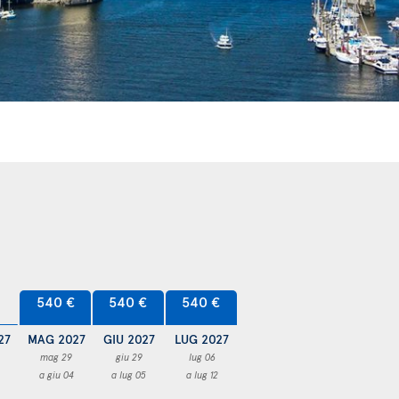
540 €
540 €
540 €
27
MAG 2027
GIU 2027
LUG 2027
mag 29
giu 29
lug 06
a giu 04
a lug 05
a lug 12