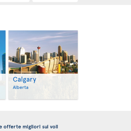
Calgary
>
>
Alberta
e offerte migliori sui voli