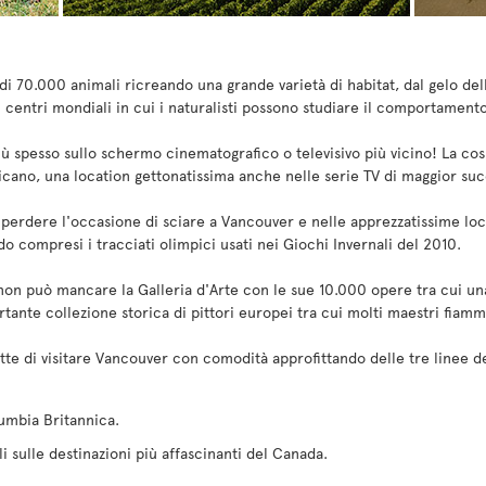
i 70.000 animali ricreando una grande varietà di habitat, dal gelo dell
i centri mondiali in cui i naturalisti possono studiare il comportamento
 spesso sullo schermo cinematografico o televisivo più vicino! La cosi
cano, una location gettonatissima anche nelle serie TV di maggior suc
ò perdere l'occasione di sciare a Vancouver e nelle apprezzatissime l
do compresi i tracciati olimpici usati nei Giochi Invernali del 2010.
non può mancare la Galleria d'Arte con le sue 10.000 opere tra cui una
ante collezione storica di pittori europei tra cui molti maestri fiammi
tte di visitare Vancouver con comodità approfittando delle tre linee d
umbia Britannica.
oli sulle destinazioni più affascinanti del Canada.