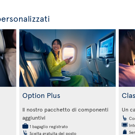
personalizzati
Option Plus
Cla
Il nostro pacchetto di componenti
Un c
aggiuntivi
Com
Int
1 bagaglio registrato
Ser
Scelta gratuita del posto