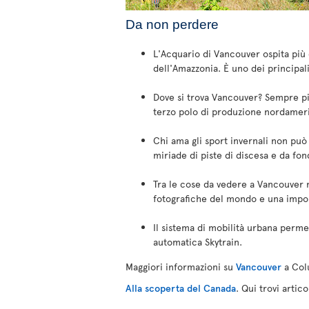
Da non perdere
L'Acquario di Vancouver ospita più d
dell'Amazzonia. È uno dei principal
Dove si trova Vancouver? Sempre più
terzo polo di produzione nordameri
Chi ama gli sport invernali non pu
miriade di piste di discesa e da fon
Tra le cose da vedere a Vancouver 
fotografiche del mondo e una import
Il sistema di mobilità urbana perme
automatica Skytrain.
Maggiori informazioni su
Vancouver
a Col
Alla scoperta del Canada
. Qui trovi artic