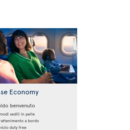
sse Economy
aldo benvenuto
odi sedili in pelle
rattenimento a bordo
vizio duty free