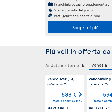
Franchigia bagaglio supplementare
Scelta gratuita del posto
Pasti gourmet e scelta di vini
Scopri di più
Più voli in offerta 
Andata e ritorno
da
Vancouver
Vancouver
(CA)
(
da Venezia
(IT)
da Venezia
(IT)
583 €
59
tasse e commiss. incl.
tasse e commi
SET 08
a
SET 14
SET 15
a
SET 27