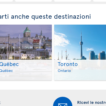
rti anche queste destinazioni
Québec
Toronto
>
>
Québec
Ontario
k
Ricevi le nostr