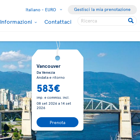
Gestisci la mia prenotazione
Italiano -
EURO
Informazioni
Contattaci
Vancouver
Da Venezia
Andata e ritorno
583€
imp. e commiss. incl.
08 set 2026
a
14 set
2026
Prenota