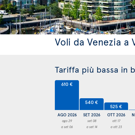
Voli da Venezia a
Tariffa più bassa in 
610 €
540 €
525 €
AGO 2026
SET 2026
OTT 2026
N
ago 29
set 08
ott 17
a set 06
a set 14
a ott 23