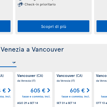
Check-in prioritario
Scopri di più
da Venezia a Vancouver
Vancouver
Vancouver
Vanco
CA)
(CA)
(CA)
da Venezia
(IT)
da Venezia
(IT)
da Vene
4 €
605 €
605 €
ss. incl.
tasse e commiss. incl.
tasse e commiss. incl.
tass
AGO 29
a
SET 14
SET 01
a
SET 14
OTT 13