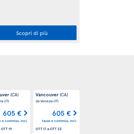
Scopri di più
uver
Vancouver
(CA)
(CA)
zia
(IT)
da Venezia
(IT)
605 €
605 €
e e commiss. incl.
tasse e commiss. incl.
a
OTT 19
OTT 17
a
OTT 23