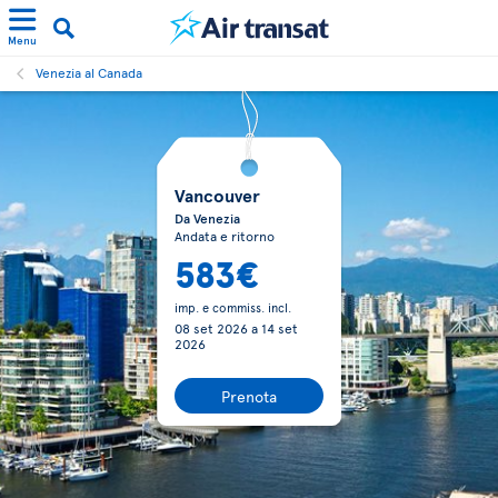
Menu
Venezia al Canada
Vancouver
Da Venezia
Andata e ritorno
583€
imp. e commiss. incl.
08 set 2026
a
14 set
2026
Prenota