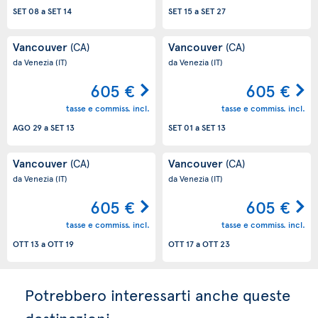
SET 08
a
SET 14
SET 15
a
SET 27
Vancouver
Vancouver
(CA)
(CA)
da Venezia
(IT)
da Venezia
(IT)
605 €
605 €
tasse e commiss. incl.
tasse e commiss. incl.
AGO 29
a
SET 13
SET 01
a
SET 13
Vancouver
Vancouver
(CA)
(CA)
da Venezia
(IT)
da Venezia
(IT)
605 €
605 €
tasse e commiss. incl.
tasse e commiss. incl.
OTT 13
a
OTT 19
OTT 17
a
OTT 23
Potrebbero interessarti anche queste
destinazioni