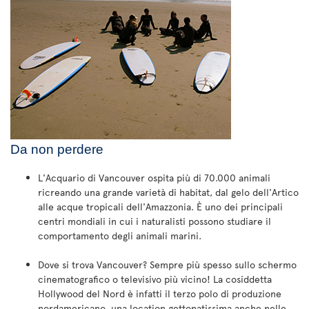
Da non perdere
L'Acquario di Vancouver ospita più di 70.000 animali
ricreando una grande varietà di habitat, dal gelo dell'Artico
alle acque tropicali dell'Amazzonia. È uno dei principali
centri mondiali in cui i naturalisti possono studiare il
comportamento degli animali marini.
Dove si trova Vancouver? Sempre più spesso sullo schermo
cinematografico o televisivo più vicino! La cosiddetta
Hollywood del Nord è infatti il terzo polo di produzione
nordamericano, una location gettonatissima anche nelle