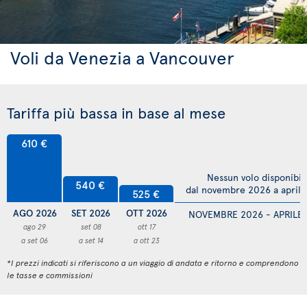
Voli da Venezia a Vancouver
Tariffa più bassa in base al mese
610 €
Nessun volo disponibil
540 €
dal novembre 2026 a april
525 €
AGO 2026
SET 2026
OTT 2026
NOVEMBRE 2026 - APRILE
ago 29
set 08
ott 17
a set 06
a set 14
a ott 23
*I prezzi indicati si riferiscono a un viaggio di andata e ritorno e comprendono
le tasse e commissioni